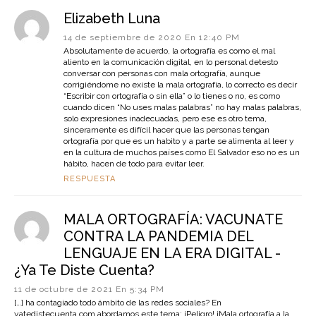
Elizabeth Luna
14 de septiembre de 2020 En 12:40 PM
Absolutamente de acuerdo, la ortografía es como el mal
aliento en la comunicación digital, en lo personal detesto
conversar con personas con mala ortografía, aunque
corrigiéndome no existe la mala ortografía, lo correcto es decir
“Escribir con ortografía o sin ella” o lo tienes o no, es como
cuando dicen “No uses malas palabras” no hay malas palabras,
solo expresiones inadecuadas, pero ese es otro tema,
sinceramente es difícil hacer que las personas tengan
ortografía por que es un habito y a parte se alimenta al leer y
en la cultura de muchos países como El Salvador eso no es un
hábito, hacen de todo para evitar leer.
RESPUESTA
MALA ORTOGRAFÍA: VACUNATE
CONTRA LA PANDEMIA DEL
LENGUAJE EN LA ERA DIGITAL -
¿Ya Te Diste Cuenta?
11 de octubre de 2021 En 5:34 PM
[…] ha contagiado todo ámbito de las redes sociales? En
yatedistecuenta.com abordamos este tema: ¡Peligro! ¡Mala ortografía a la