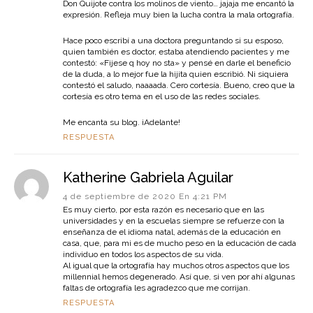
Don Quijote contra los molinos de viento… jajaja me encantó la
expresión. Refleja muy bien la lucha contra la mala ortografía.
Hace poco escribí a una doctora preguntando si su esposo,
quien también es doctor, estaba atendiendo pacientes y me
contestó: «Fijese q hoy no sta» y pensé en darle el beneficio
de la duda, a lo mejor fue la hijita quien escribió. Ni siquiera
contestó el saludo, naaaada. Cero cortesía. Bueno, creo que la
cortesía es otro tema en el uso de las redes sociales.
Me encanta su blog. ¡Adelante!
RESPUESTA
Katherine Gabriela Aguilar
4 de septiembre de 2020 En 4:21 PM
Es muy cierto, por esta razón es necesario que en las
universidades y en la escuelas siempre se refuerze con la
enseñanza de el idioma natal, además de la educación en
casa, que, para mi es de mucho peso en la educación de cada
individuo en todos los aspectos de su vida.
Al igual que la ortografía hay muchos otros aspectos que los
millennial hemos degenerado. Así que, si ven por ahí algunas
faltas de ortografía les agradezco que me corrijan.
RESPUESTA