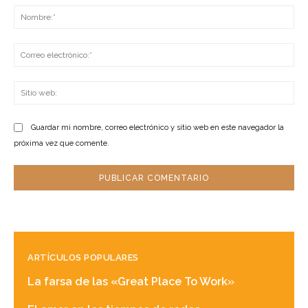
No
Co
ele
Sit
we
Guardar mi nombre, correo electrónico y sitio web en este navegador la
próxima vez que comente.
ARTÍCULOS POPULARES
La farsa de las «Great Place To Work»