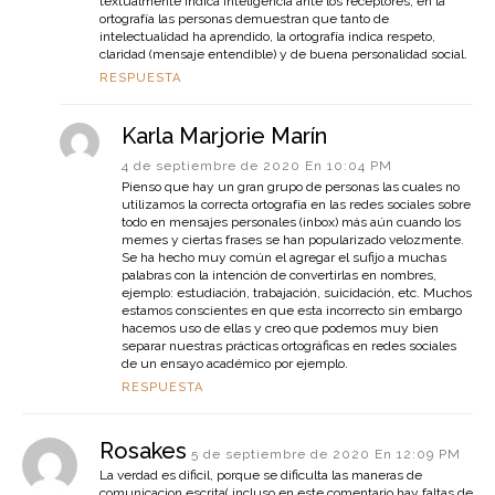
textualmente indica inteligencia ante los receptores, en la
ortografía las personas demuestran que tanto de
intelectualidad ha aprendido, la ortografía indica respeto,
claridad (mensaje entendible) y de buena personalidad social.
RESPUESTA
Karla Marjorie Marín
4 de septiembre de 2020 En 10:04 PM
Pienso que hay un gran grupo de personas las cuales no
utilizamos la correcta ortografía en las redes sociales sobre
todo en mensajes personales (inbox) más aún cuando los
memes y ciertas frases se han popularizado velozmente.
Se ha hecho muy común el agregar el sufijo a muchas
palabras con la intención de convertirlas en nombres,
ejemplo: estudiación, trabajación, suicidación, etc. Muchos
estamos conscientes en que esta incorrecto sin embargo
hacemos uso de ellas y creo que podemos muy bien
separar nuestras prácticas ortográficas en redes sociales
de un ensayo académico por ejemplo.
RESPUESTA
Rosakes
5 de septiembre de 2020 En 12:09 PM
La verdad es dificil, porque se dificulta las maneras de
comunicacion escrita( incluso en este comentario hay faltas de