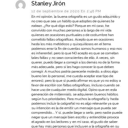
Stanley Jirón
12 de septiembre de 2020 En 2:46 PM
En mi opinión, la buena ortografía es un gusto adquirido y
no creo que sea un hábito que adoptes de quienes te
rodean. ¿Por qué digo esto? Porque en mi caso, he
convivido con muchas personas a lo largo de mi vida
quienes en ocasiones puntuales o de costumbre han
cometido faltas ortográficas. Acepto que en ocasiones
hasta los más metódicos y quisquillosos en el tema
podemos errar (a fin de cuentas somos humanos y eso nos
es inherente), pero lo que NO acepto es que se cometan
tales faltas y no sean conscientes de ello. A veces, sin
querer, puedo llegar a corregir a los demás no de la forma
más adecuada, pero sí les hago conocer lo que deben
corregir. A muchos podría parecerle molesto, a otros algo
bueno (en lo personal, me cuesta aceptar ese tipo de
errores), pero lo que sí puedo afirmar es que yo no estoy a
favor de escribir con faltas ortográficas, incluso cuando se
hace uso de cualquier medio digital. Opino que en esta
generación de millennials, se adquieren buenos hábitos
según tus prioridades. Para muchos la ortografía (y hasta
podemos incluir la caligrafía) no es algo relevante ya que
su intención es la de emitir un mensaje que pueda ser
comprendido…. Y sí, puede llegar a serlo, pero nadie puede
negar que un mensaje bien escrito y entendible provoca
el agrado en los lectores y en mi caso, el gusto de saber
que hay más personas que incluyen a la ortografía en su