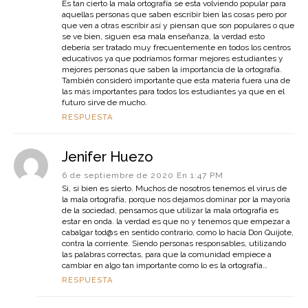
Es tan cierto la mala ortografía se esta volviendo popular para
aquellas personas que saben escribir bien las cosas pero por
que ven a otras escribir así y piensan que son populares o que
se ve bien, siguen esa mala enseñanza, la verdad esto
debería ser tratado muy frecuentemente en todos los centros
educativos ya que podríamos formar mejores estudiantes y
mejores personas que saben la importancia de la ortografía.
También consideró importante que esta materia fuera una de
las más importantes para todos los estudiantes ya que en el
futuro sirve de mucho.
RESPUESTA
Jenifer Huezo
6 de septiembre de 2020 En 1:47 PM
Si, si bien es sierto. Muchos de nosotros tenemos el virus de
la mala ortografía, porque nos dejamos dominar por la mayoría
de la sociedad, pensamos que utilizar la mala ortografía es
estar en onda. la verdad es que no y tenemos que empezar a
cabalgar tod@s en sentido contrario, como lo hacía Don Quijote,
contra la corriente. Siendo personas responsables, utilizando
las palabras correctas, para que la comunidad empiece a
cambiar en algo tan importante como lo es la ortografía…
RESPUESTA