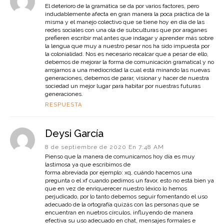
El deterioro de la gramática se da por varios factores, pero
indudablemente afecta en gran manera la poca práctica de la
misma y el manejo colectivo que se tiene hoy en día de las
redes sociales con una ola de subculturas que por araganes
prefieren escribir mal antes que indagar y aprender más sobre
la lengua que muy a nuestro pesar nos ha sido impuesta por
la colonialidad. Nos es necesario recalcar que a pesar de ello,
debemos de mejorar la forma de comunicación gramatical y no
arrojarnos a una mediocridad la cual está minando las nuevas
generaciones, debemos de parar, visionar y hacer de nuestra
sociedad un mejor lugar para habitar por nuestras futuras
generaciones.
RESPUESTA
Deysi García
8 de septiembre de 2020 En 7:48 AM
Pienso que la manera de comunicarnos hoy día es muy
lastimosa ya que escribimos de
forma abreviada por ejemplo: xq, cuándo hacemos una
pregunta o el xf cuando pedimos un favor, esto no está bien ya
que en vez de enriquerecer nuestro léxico lo hemos
perjudicado, por lo tanto debemos seguir fomentando el uso
adecuado de la ortografía quizás con las personas que se
encuentran en nuetros círculos, influyendo de manera
efectiva su uso adecuado en chat, mensajes formales e